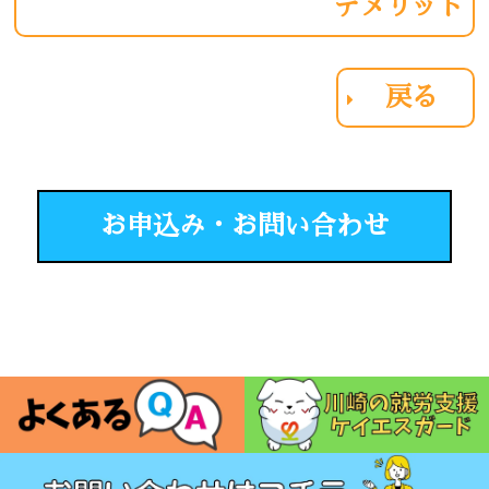
デメリット
戻る
お申込み・お問い合わせ
|
就労継続支援B事業所
|
会社概要
|
お問い合わせ
|
プライバシーポ
リシー
|
サイトマップ
|
統合失調症 と
双極性障害 と
うつ病 と
自閉スペクトラム症
は
は
は
とは